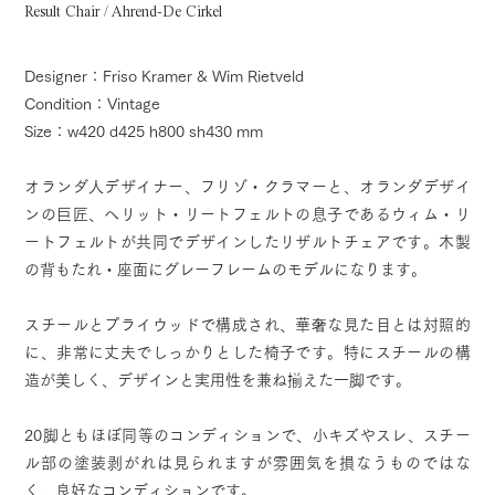
Result Chair / Ahrend-De Cirkel
Designer：Friso Kramer & Wim Rietveld
Condition：Vintage
Size：w420 d425 h800 sh430 mm
オランダ人デザイナー、フリゾ・クラマーと、オランダデザイ
ンの巨匠、ヘリット・リートフェルトの息子であるウィム・リ
ートフェルトが共同でデザインしたリザルトチェアです。木製
の背もたれ・座面にグレーフレームのモデルになります。
スチールとプライウッドで構成され、華奢な見た目とは対照的
に、非常に丈夫でしっかりとした椅子です。特にスチールの構
造が美しく、デザインと実用性を兼ね揃えた一脚です。
20脚ともほぼ同等のコンディションで、小キズやスレ、スチー
ル部の塗装剥がれは見られますが雰囲気を損なうものではな
く、良好なコンディションです。