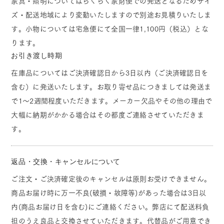
家具・照明についてはらくらく家財便での発送となるためサイ
ズ・配送地域により変動いたしますので別途お見積りいたしま
す。小物については宅急便にて全国一律1,100円（税込）とな
ります。
お引き渡し時期
在庫品についてはご決済確認日から3日以内（ご決済確認日を
含む）に発送いたします。お取り寄せ品につきましては発送ま
で1～2週間程度いただきます。メーカー欠品やその他の理由で
大幅に納期がかかる場合はその都度ご連絡させていただきま
す。
返品・交換・キャンセルについて
ご注文・ご決済確定後のキャンセルは原則お受けできません。
商品お届け時に万一不良(破損・故障等)があった場合は3日以
内(商品お届け日を含む)にご連絡ください。弊店にて配送料負
担のうえ良品と交換させていただきます。代替品がご用意でき