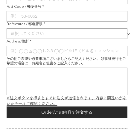
Post Code / 郵便番号
*
Prefectures / 都道府県
*
Address/住所
*
その他ご希望や必要事項ございましたらご記入ください。 領収証発行をご
希望の場合は、お宛名と但書をご記入ください。
※注文ボタンを押すとすぐに注文が送信されます。内容に間違いがな
いか今一度ご確認ください。
Order/この内容で注文する