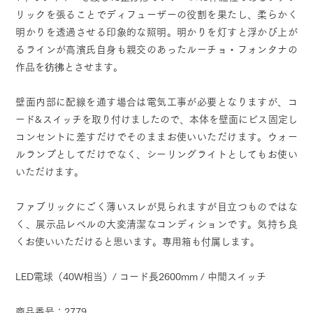
リックを張ることでディフューザーの役割を果たし、柔らかく
明かりを透過させる印象的な照明。明かりを灯すと浮かび上が
るラインが高濱氏自身も親交のあったルーチョ・フォンタナの
作品を彷彿とさせます。
壁面内部に配線を通す場合は電気工事が必要となりますが、コ
ード&スイッチを取り付けましたので、本体を壁面にビス固定し
コンセントに差すだけでそのままお使いいただけます。ウォー
ルランプとしてだけでなく、シーリングライトとしてもお使い
いただけます。
ファブリックにごく薄いスレが見られますが目立つものではな
く、展示品レベルの大変清潔なコンディションです。気持ち良
くお使いいただけると思います。専用箱も付属します。
LED電球（40W相当）/ コード長2600mm / 中間スイッチ
商品番号：2779