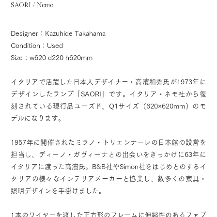
SAORI / Nemo
Designer：Kazuhide Takahama
Condition：Used
Size：w620 d220 h620mm
イタリアで活躍した日本人デザイナー・高濱和秀氏が1973年に
デザインしたランプ「SAORI」です。イタリア・ネモ社から復
刻されている現行品ユーズド、Q1サイズ（620×620mm）のモ
デルになります。
1957年に開催されたミラノ・トリエンナーレの日本館の設営を
担当し、ディーノ・ガヴィーナとの出会いをきっかけに63年に
イタリアに渡った高濱氏。B&B社やSimon社をはじめとのするイ
タリアの様々なインテリアメーカーと協業し、数多くの家具・
照明デザインを手掛けました。
1本のワイヤーを渡した正方形のフレームに伸縮性のあるファブ