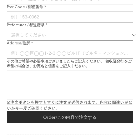
Post Code / 郵便番号
*
Prefectures / 都道府県
*
Address/住所
*
その他ご希望や必要事項ございましたらご記入ください。 領収証発行をご
希望の場合は、お宛名と但書をご記入ください。
※注文ボタンを押すとすぐに注文が送信されます。内容に間違いがな
いか今一度ご確認ください。
Order/この内容で注文する