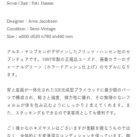
Seven Chair / Fritz Hansen
Designer：Arne Jacobsen
Condition：Semi-Vintage
Size：w500 d520 h780 sh440 mm
アルネ・ヤコブセンがデザインしたフリッツ・ハンセン社のセ
ブンチェアです。1997年製の正規品ユーズド、廃番カラーのヴ
ァーナルグリーン（カラードアッシュ仕上げ）のモデルになり
ます。
背と座面が一体化された3次元成型プライウッドに最少限のパー
ツで構成され、軽さと強度、弾力性に優れ、その無理のないフ
ォルムが体を包み込むようにしっかりと支えてくれます。ま
た、スタッキングもできるので来客用としても便利です。
ごく僅かな小キズやスレはございますが美観を損なうものでは
なく、全体的に大変清潔なコンディションを保っています。脚