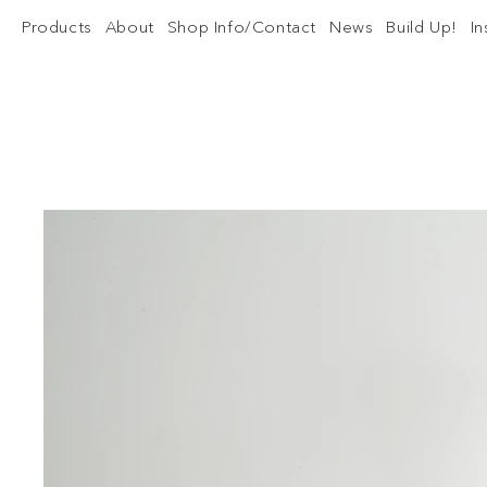
Products
About
Shop Info/Contact
News
Build Up!
I