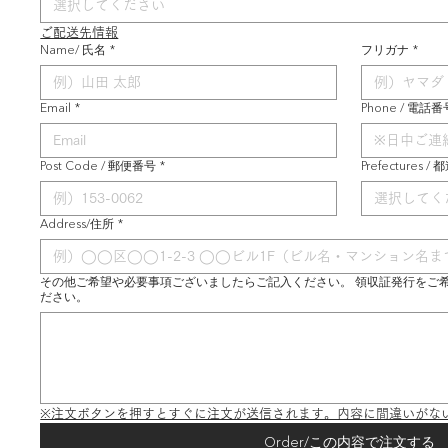
選択してください
ご配送先情報
Name/ 氏名
*
フリガナ
*
Email
*
Phone / 電話番
Post Code / 郵便番号
*
Prefectures /
選択してく
Address/住所
*
その他ご希望や必要事項ございましたらご記入ください。 領収証発行をご
ださい。
※注文ボタンを押すとすぐに注文が送信されます。内容に間違いがな
Order/この内容で注文する