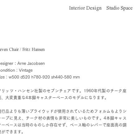
Interior Design
Studio Space
even Chair / Fritz Hansen
esigner：Arne Jacobsen
ondition：Vintage
ize：w500 d520 h780-920 sh440-580 mm
フリッツ・ハンセン社製のセブンチェアです。1960年代製のチーク座
面、大変貴重な4本脚キャスターベースのモデルになります。
現行品よりも薄いプライウッドが使用されているためフォルムもよりシ
ャープに見え、チーク材の表情も非常に美しいものです。4本脚キャス
ターベースは当時のものしか存在せず、ベース軸のレバーで座面高の調
整ができます。