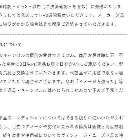
済確認日から3日以内（ご決済確認日を含む）に発送いたしま
きましては発送まで1～2週間程度いただきます。メーカー欠品
に納期がかかる場合はその都度ご連絡させていただきます。
ルについて
のキャンセルは原則お受けできません。商品お届け時に万一不
った場合は3日以内(商品お届け日を含む)にご連絡ください。弊
え良品と交換させていただきます。代替品がご用意できない場
せていただく場合がございます。なお「イメージと違った」等
よる返品・キャンセルには応じられませんので予めご了承くだ
ド品のコンディションについてはできる限りお使いいただくお
断し、目立つダメージや劣化が見られる箇所は画像と商品説明
。経年変化や使用感についてはヴィンテージ・ユーズド品の特