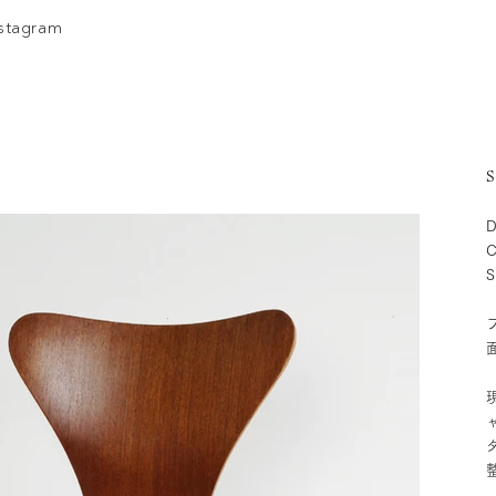
nstagram
S
D
C
S