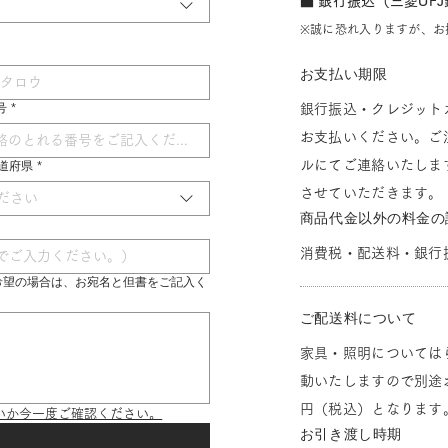
■ 銀行振込（三菱UF
※誠に恐れ入りますが、お
お支払い期限
号
*
銀行振込・クレジット
お支払いください。ご
ルにてご連絡いたしま
 都道府県
*
させていただきます。
ださい
商品代金以外の料金の
消費税・配送料・銀行
希望の場合は、お宛名と但書をご記入く
ご配送料について
家具・照明については
動いたしますので別途お
円（税込）となります
いか今一度ご確認ください。
お引き渡し時期