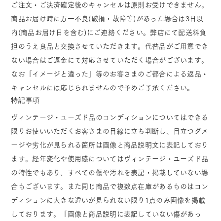
ご注文・ご決済確定後のキャンセルは原則お受けできません。
商品お届け時に万一不良(破損・故障等)があった場合は3日以
内(商品お届け日を含む)にご連絡ください。弊店にて配送料負
担のうえ良品と交換させていただきます。代替品がご用意でき
ない場合はご返金にて対応させていただく場合がございます。
なお「イメージと違った」等のお客さまのご都合による返品・
キャンセルには応じられませんので予めご了承ください。
特記事項
ヴィンテージ・ユーズド品のコンディションについてはできる
限りお使いいただくお客さまの目線に立ち判断し、目立つダメ
ージや劣化が見られる箇所は画像と商品説明文に表記しており
ます。経年変化や使用感についてはヴィンテージ・ユーズド品
の特性でもあり、すべての傷や汚れを表記・掲載していない場
合もございます。また同じ商品で複数点在庫があるものはコン
ディションに大きな違いが見られない限り1点のみ画像を掲載
しております。「画像と商品説明に表記していない傷があっ