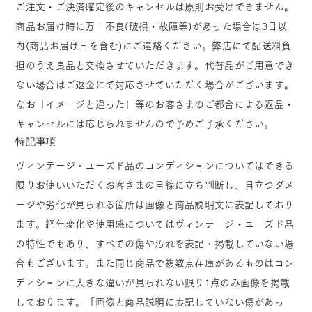
ご注文・ご決済確定後のキャンセルは原則お受けできません。
商品お届け時に万一不良(破損・故障等)があった場合は3日以
内(商品お届け日を含む)にご連絡ください。弊店にて配送料負
担のうえ良品と交換させていただきます。代替品がご用意でき
ない場合はご返金にて対応させていただく場合がございます。
なお「イメージと違った」等のお客さまのご都合による返品・
キャンセルには応じられませんので予めご了承ください。
特記事項
ヴィンテージ・ユーズド品のコンディションについてはできる
限りお使いいただくお客さまの目線に立ち判断し、目立つダメ
ージや劣化が見られる箇所は画像と商品説明文に表記しており
ます。経年変化や使用感についてはヴィンテージ・ユーズド品
の特性でもあり、すべての傷や汚れを表記・掲載していない場
合もございます。また同じ商品で複数点在庫があるものはコン
ディションに大きな違いが見られない限り1点のみ画像を掲載
しております。「画像と商品説明に表記していない傷があっ