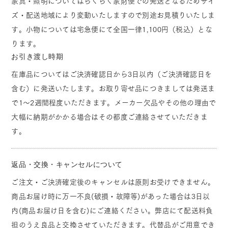
家具・照明についてはらくらく家財便での発送となるためサイ
ズ・配送地域により変動いたしますので別途お見積りいたしま
す。小物については宅急便にて全国一律1,100円（税込）とな
ります。
お引き渡し時期
在庫品についてはご決済確認日から3日以内（ご決済確認日を
含む）に発送いたします。お取り寄せ品につきましては発送ま
で1～2週間程度いただきます。メーカー欠品やその他の理由で
大幅に納期がかかる場合はその都度ご連絡させていただきま
す。
返品・交換・キャンセルについて
ご注文・ご決済確定後のキャンセルは原則お受けできません。
商品お届け時に万一不良(破損・故障等)があった場合は3日以
内(商品お届け日を含む)にご連絡ください。弊店にて配送料負
担のうえ良品と交換させていただきます。代替品がご用意でき