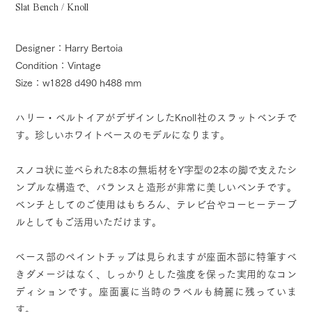
Slat Bench / Knoll
Designer：Harry Bertoia
Condition：Vintage
Size：w1828 d490 h488 mm
ハリー・ベルトイアがデザインしたKnoll社のスラットベンチで
す。珍しいホワイトベースのモデルになります。
スノコ状に並べられた8本の無垢材をY字型の2本の脚で支えたシ
ンプルな構造で、バランスと造形が非常に美しいベンチです。
ベンチとしてのご使用はもちろん、テレビ台やコーヒーテーブ
ルとしてもご活用いただけます。
ベース部のペイントチップは見られますが座面木部に特筆すべ
きダメージはなく、しっかりとした強度を保った実用的なコン
ディションです。座面裏に当時のラベルも綺麗に残っていま
す。