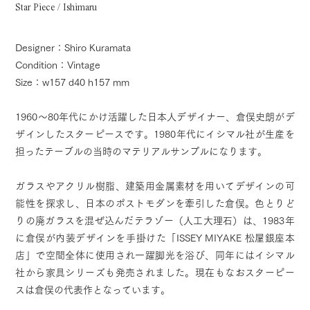
Star Piece / Ishimaru
Designer：Shiro Kuramata
Condition：Vintage
Size：w157 d40 h157 mm
1960〜80年代にかけ活躍した日本人デザイナー、倉俣史朗がデ
ザインしたスターピースです。1980年代にイシマル社が生産を
担ったテーブルの当時のマテリアルサンプルになります。
ガラスやアクリル樹脂、建築用金属素材を用いてデザインの可
能性を探求し、日本のポストモダンを牽引した倉俣。色とりど
りの廃ガラスを混ぜ込んだテラゾー（人工大理石）は、1983年
に倉俣が内装デザインを手掛けた「ISSEY MIYAKE 松屋銀座本
店」で空間全体に使用され一躍脚光を浴び、同年にはイシマル
社から家具シリーズも発売されました。現在もなおスターピー
スは倉俣の代表作となっています。