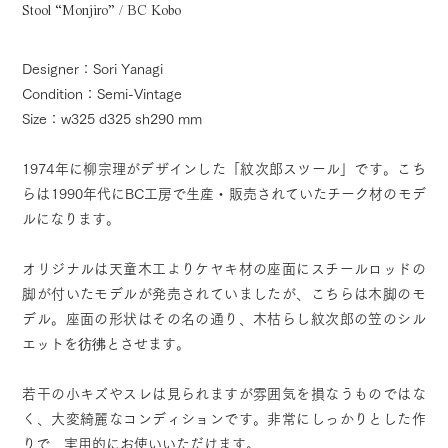
Stool “Monjiro” / BC Kobo
Designer：Sori Yanagi
Condition：Semi-Vintage
Size：w325 d325 sh290 mm
1974年に柳宗理がデザインした「紋次郎スツール」です。こち
らは1990年代にBC工房で生産・販売されていたチーク材のモデ
ルになります。
オリジナルは天童木工よりケヤキ材の座面にスチールロッドの
脚が付いたモデルが発売されていましたが、こちらは木脚のモ
デル。座面の形状はその名の通り、木枯らし紋次郎の笠のシル
エットを彷彿とさせます。
若干の小キズやスレは見られますが雰囲気を損なうものではな
く、大変綺麗なコンディションです。非常にしっかりとした作
りで、実用的にお使いいただけます。