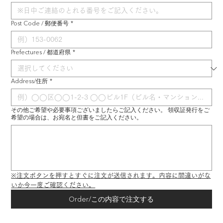
Post Code / 郵便番号
*
Prefectures / 都道府県
*
Address/住所
*
その他ご希望や必要事項ございましたらご記入ください。 領収証発行をご
希望の場合は、お宛名と但書をご記入ください。
※注文ボタンを押すとすぐに注文が送信されます。内容に間違いがな
いか今一度ご確認ください。
Order/この内容で注文する