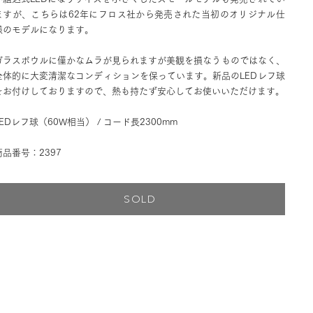
ますが、こちらは62年にフロス社から発売された当初のオリジナル仕
様のモデルになります。
ガラスボウルに僅かなムラが見られますが美観を損なうものではなく、
全体的に大変清潔なコンディションを保っています。新品のLEDレフ球
をお付けしておりますので、熱も持たず安心してお使いいただけます。
LEDレフ球（60W相当） / コード長2300mm
商品番号：2397
SOLD