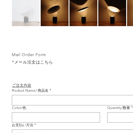
Mail Order Form
*メール注文はこちら
ご注文内容
Product Name/ 商品名
*
Color/色
Quantity/数量
*
お支払い方法
*