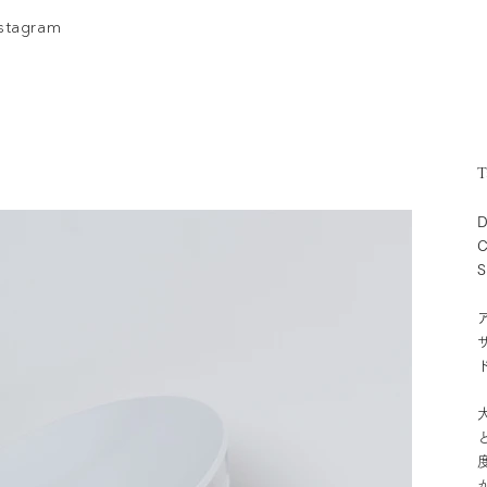
nstagram
T
D
C
S