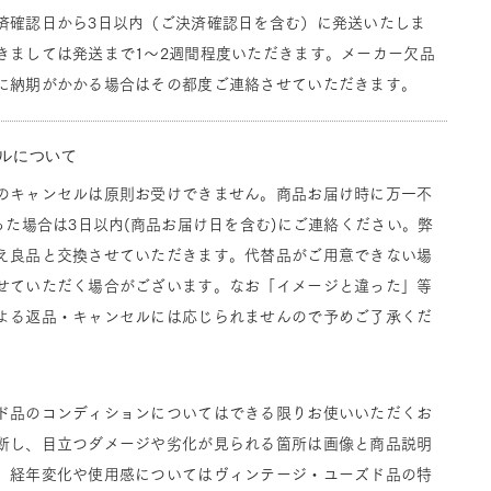
済確認日から3日以内（ご決済確認日を含む）に発送いたしま
きましては発送まで1～2週間程度いただきます。メーカー欠品
に納期がかかる場合はその都度ご連絡させていただきます。
ルについて
のキャンセルは原則お受けできません。商品お届け時に万一不
った場合は3日以内(商品お届け日を含む)にご連絡ください。弊
え良品と交換させていただきます。代替品がご用意できない場
せていただく場合がございます。なお「イメージと違った」等
よる返品・キャンセルには応じられませんので予めご了承くだ
ド品のコンディションについてはできる限りお使いいただくお
断し、目立つダメージや劣化が見られる箇所は画像と商品説明
。経年変化や使用感についてはヴィンテージ・ユーズド品の特