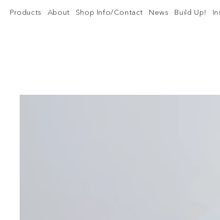
Products
About
Shop Info/Contact
News
Build Up!
I