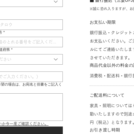
■ 銀行振込（三菱UF
※誠に恐れ入りますが、お
お支払い期限
号
*
銀行振込・クレジット
お支払いください。ご
ルにてご連絡いたしま
 都道府県
*
させていただきます。
ださい
商品代金以外の料金の
消費税・配送料・銀行
希望の場合は、お宛名と但書をご記入く
ご配送料について
家具・照明については
動いたしますので別途お
円（税込）となります
いか今一度ご確認ください。
お引き渡し時期