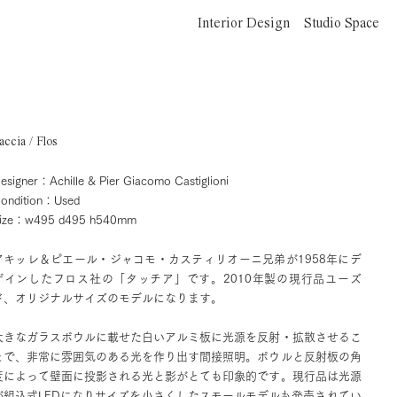
Interior Design
Studio Space
accia / Flos
esigner：Achille & Pier Giacomo Castiglioni
ondition：Used
ize：w495 d495 h540mm
アキッレ＆ピエール・ジャコモ・カスティリオーニ兄弟が1958年にデ
ザインしたフロス社の「タッチア」です。2010年製の現行品ユーズ
ド、オリジナルサイズのモデルになります。
大きなガラスボウルに載せた白いアルミ板に光源を反射・拡散させるこ
とで、非常に雰囲気のある光を作り出す間接照明。ボウルと反射板の角
度によって壁面に投影される光と影がとても印象的です。現行品は光源
が組込式LEDになりサイズを小さくしたスモールモデルも発売されてい