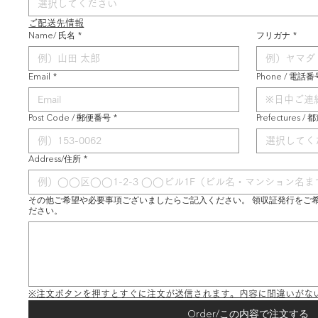
選択してください
ご配送先情報
Name/ 氏名
*
フリガナ
*
Email
*
Phone / 電話番
Post Code / 郵便番号
*
Prefectures /
選択してく
Address/住所
*
その他ご希望や必要事項ございましたらご記入ください。 領収証発行をご
ださい。
※注文ボタンを押すとすぐに注文が送信されます。内容に間違いがな
Order/この内容で注文する