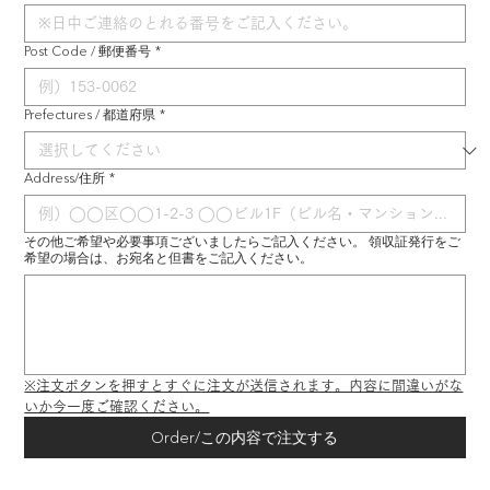
Post Code / 郵便番号
*
Prefectures / 都道府県
*
Address/住所
*
その他ご希望や必要事項ございましたらご記入ください。 領収証発行をご
希望の場合は、お宛名と但書をご記入ください。
※注文ボタンを押すとすぐに注文が送信されます。内容に間違いがな
いか今一度ご確認ください。
Order/この内容で注文する