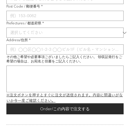
Post Code / 郵便番号
*
Prefectures / 都道府県
*
Address/住所
*
その他ご希望や必要事項ございましたらご記入ください。 領収証発行をご
希望の場合は、お宛名と但書をご記入ください。
※注文ボタンを押すとすぐに注文が送信されます。内容に間違いがな
いか今一度ご確認ください。
Order/この内容で注文する