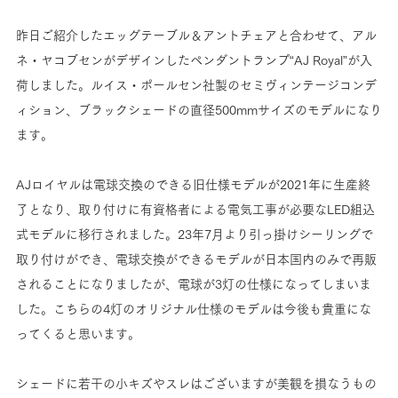
昨日ご紹介したエッグテーブル＆アントチェアと合わせて、アル
ネ・ヤコブセンがデザインしたペンダントランプ“AJ Royal”が入
荷しました。ルイス・ポールセン社製のセミヴィンテージコンデ
ィション、ブラックシェードの直径500mmサイズのモデルになり
ます。
AJロイヤルは電球交換のできる旧仕様モデルが2021年に生産終
了となり、取り付けに有資格者による電気工事が必要なLED組込
式モデルに移行されました。23年7月より引っ掛けシーリングで
取り付けができ、電球交換ができるモデルが日本国内のみで再販
されることになりましたが、電球が3灯の仕様になってしまいま
した。こちらの4灯のオリジナル仕様のモデルは今後も貴重にな
ってくると思います。
シェードに若干の小キズやスレはございますが美観を損なうもの