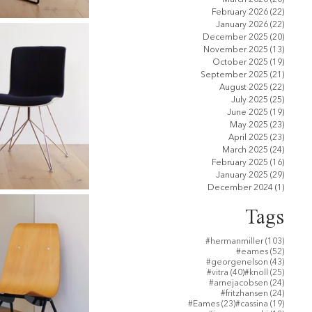
February 2026
(22)
22 pos
January 2026
(22)
22 pos
December 2025
(20)
20 pos
November 2025
(13)
13 pos
October 2025
(19)
19 pos
September 2025
(21)
21 pos
August 2025
(22)
22 pos
July 2025
(25)
25 pos
June 2025
(19)
19 pos
May 2025
(23)
23 pos
April 2025
(23)
23 pos
March 2025
(24)
24 pos
February 2025
(16)
16 pos
January 2025
(29)
29 pos
December 2024
(1)
1 post
Tags
103 po
#hermanmiller
(103)
52 post
#eames
(52)
43 post
#georgenelson
(43)
40 posts
25 post
#vitra
(40)
#knoll
(25)
24 post
#arnejacobsen
(24)
24 post
#fritzhansen
(24)
23 posts
19 post
#Eames
(23)
#cassina
(19)