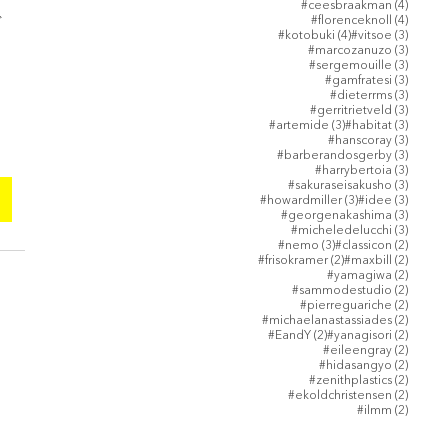
4 posts
#ceesbraakman
(4)
4 posts
#florenceknoll
(4)
で
4 posts
3 posts
#kotobuki
(4)
#vitsoe
(3)
3 posts
#marcozanuzo
(3)
3 posts
#sergemouille
(3)
3 posts
#gamfratesi
(3)
3 posts
#dieterrms
(3)
3 posts
#gerritrietveld
(3)
3 posts
3 posts
#artemide
(3)
#habitat
(3)
3 posts
#hanscoray
(3)
3 posts
#barberandosgerby
(3)
3 posts
#harrybertoia
(3)
3 posts
#sakuraseisakusho
(3)
3 posts
3 posts
#howardmiller
(3)
#idee
(3)
3 posts
#georgenakashima
(3)
3 posts
#micheledelucchi
(3)
3 posts
2 posts
#nemo
(3)
#classicon
(2)
2 posts
2 posts
#frisokramer
(2)
#maxbill
(2)
2 posts
#yamagiwa
(2)
2 posts
#sammodestudio
(2)
2 posts
#pierreguariche
(2)
2 posts
#michaelanastassiades
(2)
2 posts
2 posts
#EandY
(2)
#yanagisori
(2)
2 posts
#eileengray
(2)
2 posts
#hidasangyo
(2)
2 posts
#zenithplastics
(2)
2 posts
#ekoldchristensen
(2)
2 posts
#ilmm
(2)