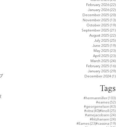
February 2026
(22)
22 pos
January 2026
(22)
22 pos
December 2025
(20)
20 pos
November 2025
(13)
13 pos
October 2025
(19)
19 pos
September 2025
(21)
21 pos
August 2025
(22)
22 pos
July 2025
(25)
25 pos
June 2025
(19)
19 pos
May 2025
(23)
23 pos
April 2025
(23)
23 pos
March 2025
(24)
24 pos
February 2025
(16)
16 pos
January 2025
(29)
29 pos
ブ
December 2024
(1)
1 post
Tags
家
103 po
#hermanmiller
(103)
52 post
#eames
(52)
43 post
#georgenelson
(43)
40 posts
25 post
#vitra
(40)
#knoll
(25)
24 post
#arnejacobsen
(24)
24 post
#fritzhansen
(24)
23 posts
19 post
#Eames
(23)
#cassina
(19)