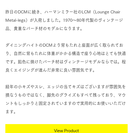
昨日のDCMに続き、ハーマンミラー社のLCM（Lounge Chair 
Metal-legs）が入荷しました。1970〜80年代製のヴィンテージ
品、貴重なバーチ材のモデルになります。
ダイニングハイトのDCMより背もたれと座面が広く取られてお
り、自然に背もたれに体重がかかる構造で座り心地はとても快適
です。
飴色に焼けた
バーチ材はヴィンテージモデルならでは。程
良くエイジングが進んだ
非常に良い雰囲気です。
経年の小キズやスレ、エッジの当てキズはございますが雰囲気を
損なうものではなく、脚先のグライズもすべて残っており、マウ
ントもしっかりと固定されていますので実用的にお使いいただけ
ます。
View Product