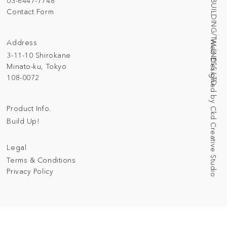
© 2025 BUILDING/TALLNESS LTD.
03-6447-7748
Contact Form
Address
Web Designed by Ckd Creative Studio
3-11-10 Shirokane
Minato-ku, Tokyo
108-0072
Product Info.
Build Up!
Legal
Terms & Conditions
Privacy Policy