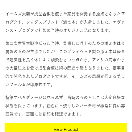
イームズ夫妻が成型合板を使った家具を開発する原点となったプ
ロダクト、レッグスプリント（添え木）が入荷しました。エヴァ
ンス・プロダクツ社製の当時のオリジナル品になります。
第二次世界大戦中だった当時、負傷した兵士のための添え木は金
属製のものが主流でしたが、このプライウッド製の添え木は軽量
で通気性も良く体によく馴染むという点から、アメリカ海軍から
の大量注文を受け成型合板技術の躍進の礎となりました。軍事目
的で開発されたプロダクトですが、イームズの思想が伺える美し
いフォルムが印象的です。
特筆すべきダメージは見られず、当時のものとしては大変良好な
状態を保っています。飴色に日焼けしたバーチ材が非常に良い雰
囲気です。裏面には刻印も確認できます。
View Product