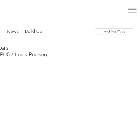
News
Build Up!
Archives/Tags
Jul 2
PH5 / Louis Poulsen