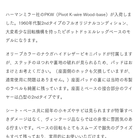
ハーマンミラー社のPKW（Pivot K-wire Wood-base）が入荷しま
した。1960年代製2ndタイプのフルオリジナルコンディション、
大変希少な回転機構を持ったピボットドゥエルレッグベースのモ
デルになります。
オリーブカラーのナウガハイドレザービキニパッドが付属します
が、ステッチのほつれや裏地の破れが見られるため、パッドはお
まけとお考えください。（座面側のホックも欠損していますが、
通常使用に問題はありません。）座面パッドの裏には当時の布製
のラベルも綺麗に残っています。座面とベースの接合部分のワイ
ヤーは凸型の2ndタイプです。
シート・ベース共に経年の小キズやサビは見られますが特筆すべ
きダメージはなく、ヴィンテージ品ならではの非常に雰囲気のあ
る佇まいです。ベースの回転もとてもスムーズで脚先のグライズ
もすべて残っており、実用的にお使いいただけます。