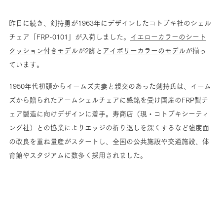
昨日に続き、剣持勇が1963年にデザインしたコトブキ社のシェル
チェア「FRP-0101」が入荷しました。
イエローカラーのシート
クッション付きモデル
が2脚と
アイボリーカラーのモデル
が揃っ
ています。
1950年代初頭からイームズ夫妻と親交のあった剣持氏は、イーム
ズから贈られたアームシェルチェアに感銘を受け国産のFRP製チ
ェア製造に向けデザインに着手。寿商店（現・コトブキシーティ
ング社）との協業によりエッジの折り返しを深くするなど強度面
の改良を重ね量産がスタートし、全国の公共施設や交通施設、体
育館やスタジアムに数多く採用されました。