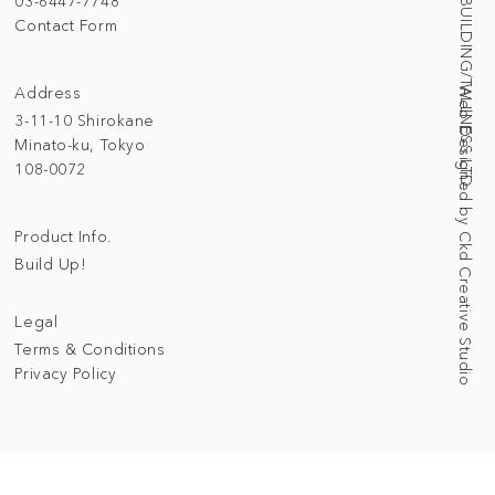
© 2025 BUILDING/TALLNESS LTD.
03-6447-7748
Contact Form
Address
Web Designed by Ckd Creative Studio
3-11-10 Shirokane
Minato-ku, Tokyo
108-0072
Product Info.
Build Up!
Legal
Terms & Conditions
Privacy Policy