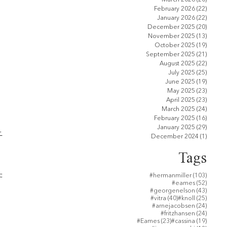
February 2026
(22)
22 pos
January 2026
(22)
22 pos
December 2025
(20)
20 pos
November 2025
(13)
13 pos
October 2025
(19)
19 pos
September 2025
(21)
21 pos
August 2025
(22)
22 pos
July 2025
(25)
25 pos
June 2025
(19)
19 pos
May 2025
(23)
23 pos
April 2025
(23)
23 pos
March 2025
(24)
24 pos
February 2025
(16)
16 pos
January 2025
(29)
29 pos
ー
December 2024
(1)
1 post
Tags
103 po
た
#hermanmiller
(103)
52 post
#eames
(52)
間
43 post
#georgenelson
(43)
40 posts
25 post
#vitra
(40)
#knoll
(25)
24 post
#arnejacobsen
(24)
24 post
#fritzhansen
(24)
23 posts
19 post
#Eames
(23)
#cassina
(19)