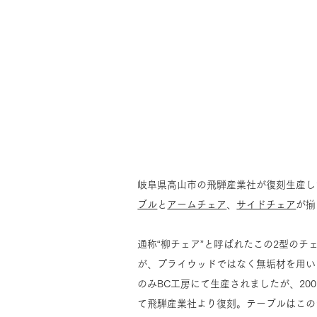
岐阜県高山市の飛騨産業社が復刻生産してい
ブル
と
アームチェア
、
サイドチェア
が揃
通称“柳チェア”と呼ばれたこの2型のチ
が、プライウッドではなく無垢材を用い
のみBC工房にて生産されましたが、2007
て飛騨産業社より復刻。テーブルはこの