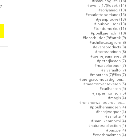
18 post
#isamunoguchi
(18)
17 posts
14 post
#event
(17)
#ozeki
(14)
ツ
13 post
#soriyanagi
(13)
13 post
#charlotteperriand
(13)
13 post
#jeanprouve
(13)
13 post
#louispoulsen
(13)
11 post
#tendomokko
(11)
10 post
#poulkjaerholm
(10)
9 posts
9 posts
#lecorbusier
(9)
#artek
(9)
8 posts
#achillecastiglioni
(8)
8 posts
#evansproducts
(8)
8 posts
#eerosaarinen
(8)
8 posts
#pierrejeanneret
(8)
7 posts
#peterjlassen
(7)
7 posts
#marcelbreuer
(7)
7 posts
#alvaraalto
(7)
7 posts
7 posts
#montana
(7)
#flos
(7)
5 post
#piergiacomocastiglioni
(5)
5 posts
#maartenvanseveren
(5)
5 posts
#carlhansen
(5)
5 posts
#jaspermorrison
(5)
4 posts
#magis
(4)
4 post
#ronanerwanbouroullec
(4)
4 posts
#poulhenningsen
(4)
4 posts
#hansjwegner
(4)
4 posts
#zanotta
(4)
4 posts
#isamukenmochi
(4)
4 posts
#naturescollection
(4)
4 posts
#pastoe
(4)
4 posts
#ceesbraakman
(4)