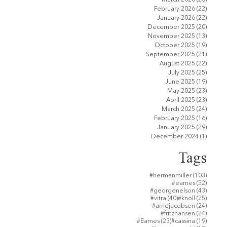
February 2026
(22)
22 pos
January 2026
(22)
22 pos
December 2025
(20)
20 pos
November 2025
(13)
13 pos
October 2025
(19)
19 pos
September 2025
(21)
21 pos
August 2025
(22)
22 pos
July 2025
(25)
25 pos
June 2025
(19)
19 pos
May 2025
(23)
23 pos
April 2025
(23)
23 pos
March 2025
(24)
24 pos
February 2025
(16)
16 pos
January 2025
(29)
29 pos
ラ
December 2024
(1)
1 post
Tags
き
103 po
#hermanmiller
(103)
52 post
#eames
(52)
43 post
#georgenelson
(43)
40 posts
25 post
#vitra
(40)
#knoll
(25)
24 post
#arnejacobsen
(24)
24 post
#fritzhansen
(24)
23 posts
19 post
#Eames
(23)
#cassina
(19)