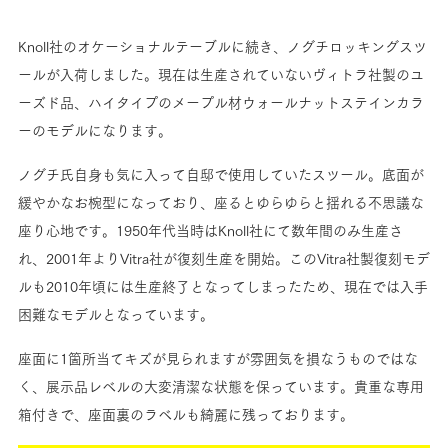
Knoll社のオケーショナルテーブルに続き、ノグチロッキングスツ
ールが入荷しました。現在は生産されていないヴィトラ社製のユ
ーズド品、ハイタイプのメープル材ウォールナットステインカラ
ーのモデルになります。
ノグチ氏自身も気に入って自邸で使用していたスツール。底面が
緩やかなお椀型になっており、座るとゆらゆらと揺れる不思議な
座り心地です。1950年代当時はKnoll社にて数年間のみ生産さ
れ、2001年よりVitra社が復刻生産を開始。このVitra社製復刻モデ
ルも2010年頃には生産終了となってしまったため、現在では入手
困難なモデルとなっています。
座面に1箇所当てキズが見られますが雰囲気を損なうものではな
く、展示品レベルの大変清潔な状態を保っています。貴重な専用
箱付きで、座面裏のラベルも綺麗に残っております。