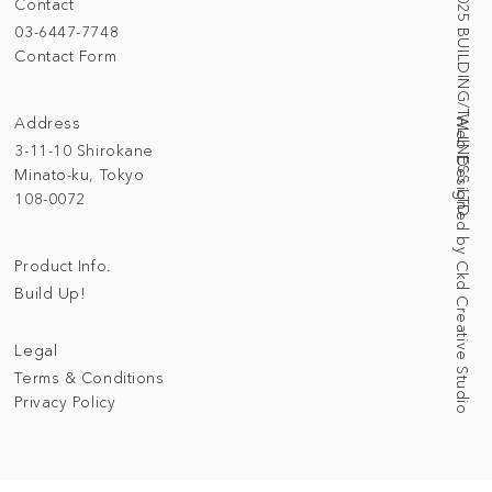
© 2025 BUILDING/TALLNESS LTD.
Contact
03-6447-7748
Contact Form
Address
Web Designed by Ckd Creative Studio
3-11-10 Shirokane
Minato-ku, Tokyo
108-0072
Product Info.
Build Up!
Legal
Terms & Conditions
Privacy Policy